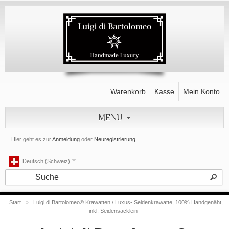
Warenkorb
Kasse
Mein Konto
MENU
Hier geht es zur
Anmeldung
oder
Neuregistrierung
.
Deutsch (Schweiz)
Start
»
Luigi di Bartolomeo® Krawatten / Luxus- Seidenkrawatte, 100% Handgenäht,
inkl. Seidensäcklein