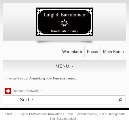
Warenkorb
Kasse
Mein Konto
MENU
Hier geht es zur
Anmeldung
oder
Neuregistrierung
.
Deutsch (Schweiz)
Start
»
Luigi di Bartolomeo® Krawatten / Luxus- Seidenkrawatte, 100% Handgenäht,
inkl. Seidensäcklein