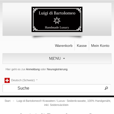
Warenkorb
Kasse
Mein Konto
MENU
Hier geht es zur
Anmeldung
oder
Neuregistrierung
.
Deutsch (Schweiz)
Start
»
Luigi di Bartolomeo® Krawatten / Luxus- Seidenkrawatte, 100% Handgenäht,
inkl. Seidensäcklein