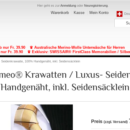
Hier geht es zur
Anmeldung
oder
Neuregistrierung
.
Warenkorb
Kasse
Mein Konto
Deut
b nur Fr. 39.90
♛ Australische Merino-Wolle Unterwäsche für Herren
nur Fr. 39.90
♛ Exklusiv: SWISSAIR® FirstClass Memorabilien / Silbe
- Seidenkrawatte, 100% Handgenäht, inkl. Seidensäcklein
lomeo® Krawatten / Luxus- Seide
Handgenäht, inkl. Seidensäcklein
Preis
(zzgl. Versand)