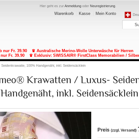
Hier geht es zur
Anmeldung
oder
Neuregistrierung
.
Warenkorb
Kasse
Mein Konto
Deut
b nur Fr. 39.90
♛ Australische Merino-Wolle Unterwäsche für Herren
nur Fr. 39.90
♛ Exklusiv: SWISSAIR® FirstClass Memorabilien / Silbe
- Seidenkrawatte, 100% Handgenäht, inkl. Seidensäcklein
lomeo® Krawatten / Luxus- Seide
Handgenäht, inkl. Seidensäcklein
Preis
(zzgl. Versand)