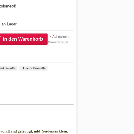
artolomeo®
l an Lager
Auf meinen
In den Warenkorb
Wunschzettel
enkrawatte
Luxus Krawatte
von Hand gefertigt,
inkl. Seidensäcklein.