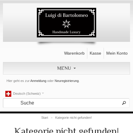
Warenkorb
Kasse
Mein Konto
MENU
Hier geht es zur
Anmeldung
oder
Neuregistrierung
.
Deutsch (Schweiz)
Start
»
Kategorie nicht gefunden!
Kategorie nicht gefunden!