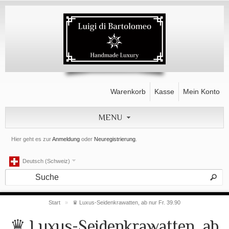
Warenkorb
Kasse
Mein Konto
MENU
Hier geht es zur
Anmeldung
oder
Neuregistrierung
.
Deutsch (Schweiz)
Start
»
♛ Luxus-Seidenkrawatten, ab nur Fr. 39.90
♛ Luxus-Seidenkrawatten, ab