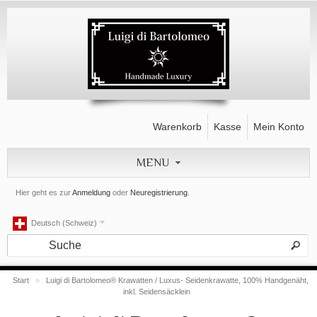
Warenkorb
Kasse
Mein Konto
MENU
Hier geht es zur
Anmeldung
oder
Neuregistrierung
.
Deutsch (Schweiz)
Start
»
Luigi di Bartolomeo® Krawatten / Luxus- Seidenkrawatte, 100% Handgenäht,
inkl. Seidensäcklein